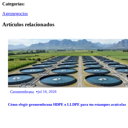
Categorías:
Agronegocios
Artículos relacionados
•
Geomembrana
jul 16, 2026
Cómo elegir geomembrana HDPE o LLDPE para tus estanques acuícolas