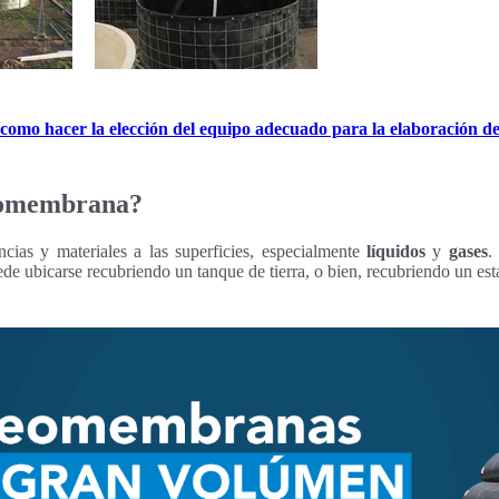
como hacer la elección del equipo adecuado para la elaboración de
geomembrana?
cias y materiales a las superficies, especialmente
líquidos
y
gases
.
ede ubicarse recubriendo un tanque de tierra, o bien, recubriendo un est