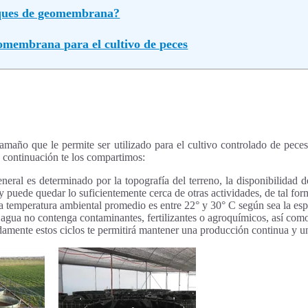
anques de geomembrana?
omembrana para el cultivo de peces
tamaño que le permite ser utilizado para el cultivo controlado de pec
 a continuación te los compartimos:
eral es determinado por la topografía del terreno, la disponibilidad d
y puede quedar lo suficientemente cerca de otras actividades, de tal for
 temperatura ambiental promedio es entre 22° y 30° C según sea la esp
agua no contenga contaminantes, fertilizantes o agroquímicos, así com
amente estos ciclos te permitirá mantener una producción continua y u