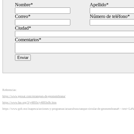
Nombre
*
Apellido
*
Correo
*
Número de teléfono
*
Ciudad
*
Comentarios
*
Referencias:
https://www.geosai.com/estanques-de-geomembrana/
https://www.fao.org/3/y4893s/y4893s0b.htm
https://www.gob.mx/inapesca/acciones-y-programas/acuacultura-tanque-circular-de-geomembrana#:~:text