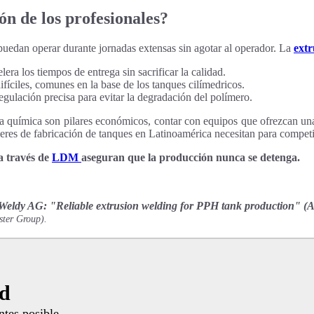
ón de los profesionales?
puedan operar durante jornadas extensas sin agotar al operador. La
ext
era los tiempos de entrega sin sacrificar la calidad.
ifíciles, comunes en la base de los tanques cilímedricos.
egulación precisa para evitar la degradación del polímero.
a química son pilares económicos, contar con equipos que ofrezcan un
alleres de fabricación de tanques en Latinoamérica necesitan para compet
a través de
LDM
aseguran que la producción nunca se detenga.
Weldy AG: "Reliable extrusion welding for PPH tank production" (Ab
ster Group).
ud
ntes posible