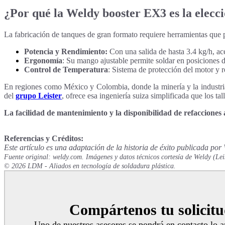
¿Por qué la Weldy booster EX3 es la elecci
La fabricación de tanques de gran formato requiere herramientas que 
Potencia y Rendimiento:
Con una salida de hasta 3.4 kg/h, acel
Ergonomía
: Su mango ajustable permite soldar en posiciones d
Control de Temperatura
: Sistema de protección del motor y r
En regiones como México y Colombia, donde la minería y la industri
del
grupo Leister
, ofrece esa ingeniería suiza simplificada que los t
La facilidad de mantenimiento y la disponibilidad de refacciones 
Referencias y Créditos:
Este artículo es una adaptación de la historia de éxito publicada por
Fuente original: weldy.com. Imágenes y datos técnicos cortesía de Weldy (Lei
© 2026 LDM - Aliados en tecnología de soldadura plástica.
Compártenos tu solicit
Uno de nuestros asesores se pondrá en contacto lo a