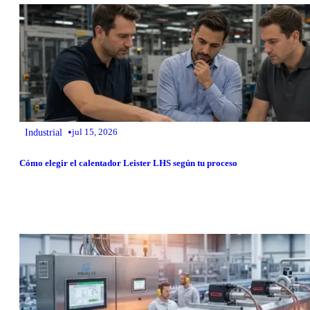
•
Industrial
jul 15, 2026
Cómo elegir el calentador Leister LHS según tu proceso