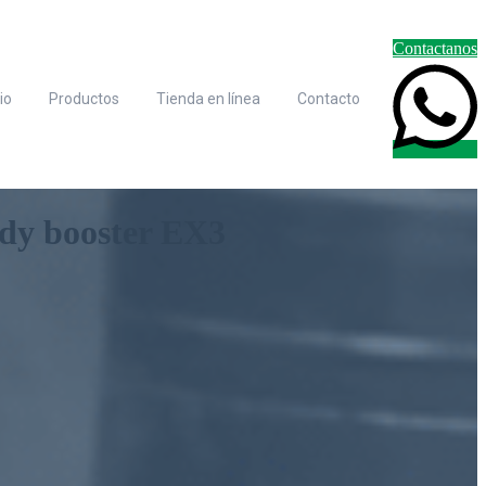
Contactanos
cio
Productos
Tienda en línea
Contacto
ldy booster EX3