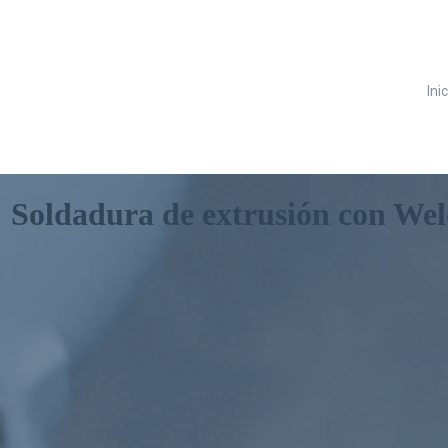
Ini
 Soldadura de extrusión con We