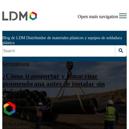
Open main navigation
Blog de LDM Distribuidor de materiales plásticos y equipos de soldadura
plástica
Geomembrana
¿Cómo transportar y almacenar
geomembrana antes de instalar sin
dañarla?
Equipo LDM
ago 7, 2026
Es fácil pensar que el riesgo de dañar una geomembrana está solo en