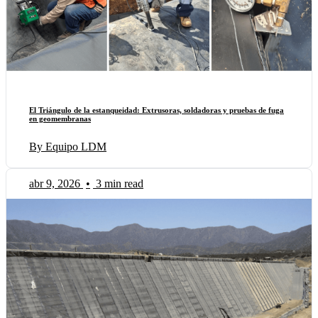
El Triángulo de la estanqueidad: Extrusoras, soldadoras y pruebas de fuga
en geomembranas
By Equipo LDM
abr 9, 2026
•
3 min read