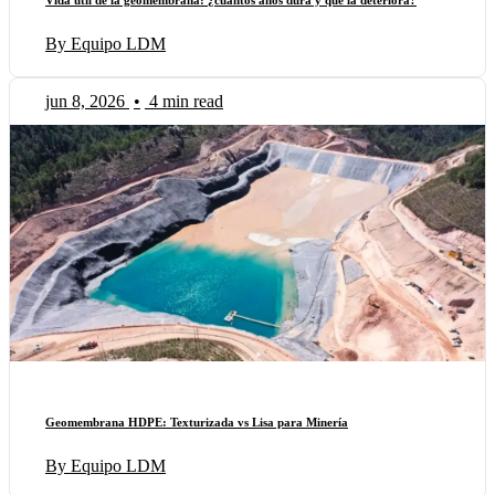
Vida útil de la geomembrana: ¿cuántos años dura y qué la deteriora?
By Equipo LDM
jun 8, 2026
•
4 min read
Geomembrana HDPE: Texturizada vs Lisa para Minería
By Equipo LDM