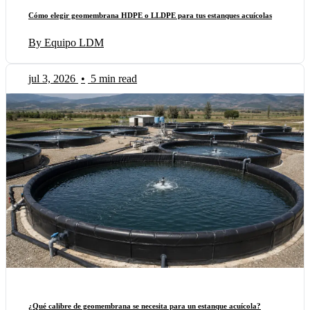
Cómo elegir geomembrana HDPE o LLDPE para tus estanques acuícolas
By Equipo LDM
jul 3, 2026
•
5 min read
¿Qué calibre de geomembrana se necesita para un estanque acuícola?