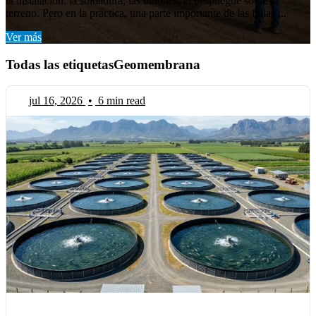
la instalación: la soldadura, las uniones, el despliegue sobre el
terreno. Pero en la práctica, una parte importante de las fallas ...
Ver más
Todas las etiquetasGeomembrana
jul 16, 2026
•
6 min read